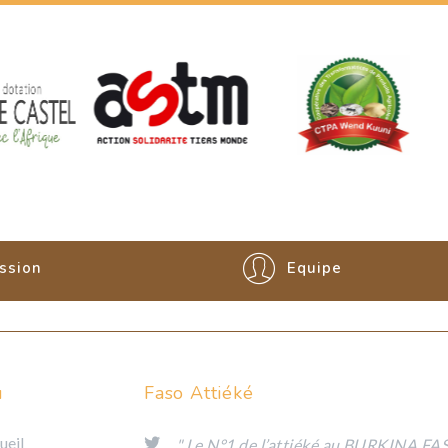
ssion
Equipe
u
Faso Attiéké
ueil
" Le N°1 de l’attiéké au BURKINA FA