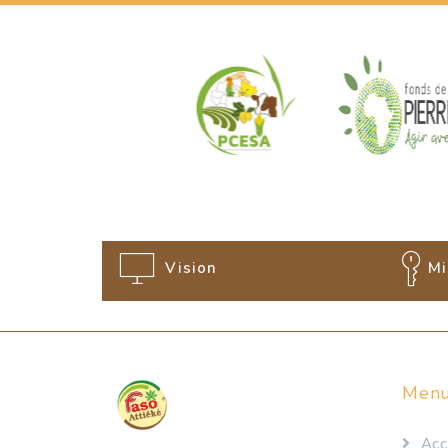
Vision
Mi
Men
Acc